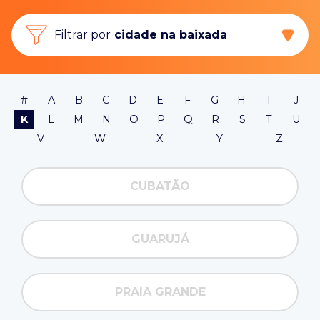
Filtrar por
cidade na baixada
#
A
B
C
D
E
F
G
H
I
J
K
L
M
N
O
P
Q
R
S
T
U
V
W
X
Y
Z
CUBATÃO
GUARUJÁ
PRAIA GRANDE