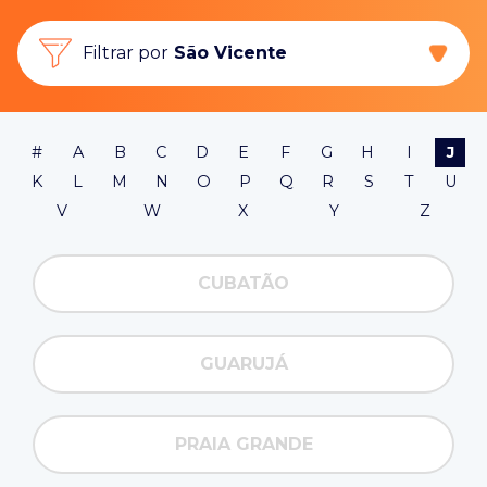
Filtrar por
São Vicente
#
A
B
C
D
E
F
G
H
I
J
K
L
M
N
O
P
Q
R
S
T
U
V
W
X
Y
Z
CUBATÃO
GUARUJÁ
PRAIA GRANDE