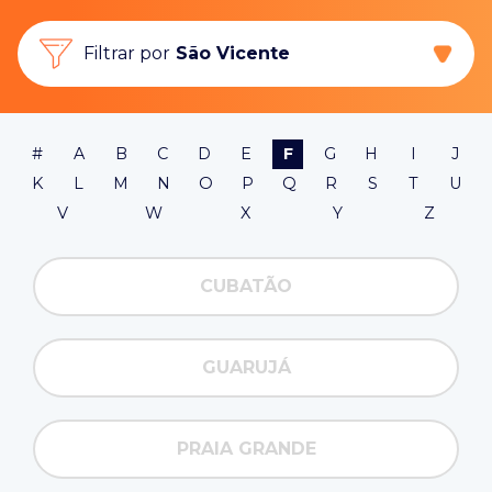
Filtrar por
São Vicente
#
A
B
C
D
E
F
G
H
I
J
K
L
M
N
O
P
Q
R
S
T
U
V
W
X
Y
Z
CUBATÃO
GUARUJÁ
PRAIA GRANDE