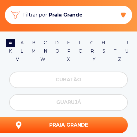
Filtrar por
Praia Grande
#
A
B
C
D
E
F
G
H
I
J
K
L
M
N
O
P
Q
R
S
T
U
V
W
X
Y
Z
CUBATÃO
GUARUJÁ
PRAIA GRANDE